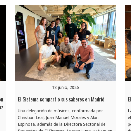
18 junio, 2026
on
El Sistema compartió sus saberes en Madrid
E
ez
Una delegación de músicos, conformada por
L
Christian Leal, Juan Manuel Morales y Alan
e
Espinoza, además de la Directora Sectorial de
p
Proyectos de El Sistema, Lorena Lugo, estuvo en
d