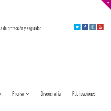
Twitter
Facebook
Instagram
Yout
as de protección y seguridad
Profile
Profile
Profile
Profil
o
Prensa
Discografía
Publicaciones