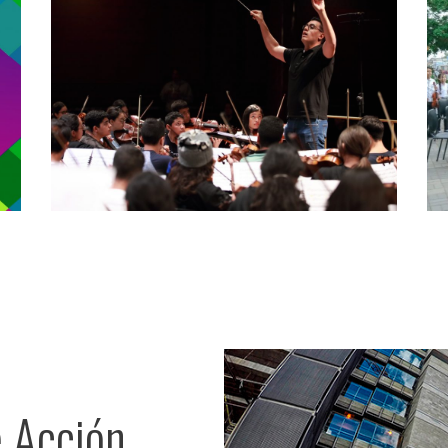
Núcleos de El
Sistema
recordaron al
Maestro José
Antonio Abreu
e Acción