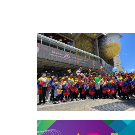
19 febrero, 2025
La práctica
colectiva de la
música sonó en
todos los
estados de
Venezuela