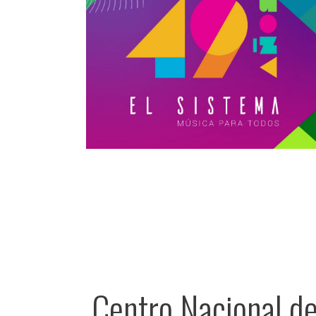
15 abril, 2023
La Sinfónica
Nacional Infantil
de Venezuela en
Ginebra
Centro Nacional d