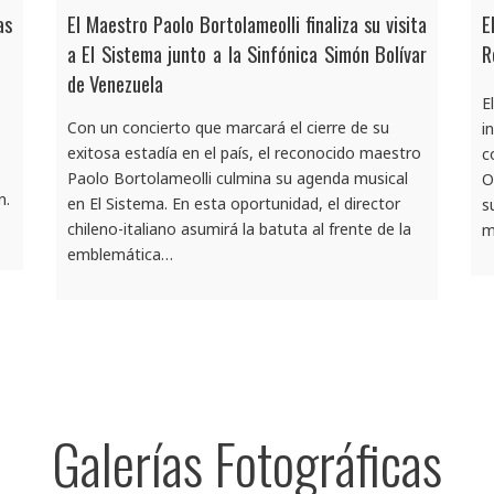
as
El Maestro Paolo Bortolameolli finaliza su visita
E
a El Sistema junto a la Sinfónica Simón Bolívar
R
de Venezuela
E
Con un concierto que marcará el cierre de su
i
exitosa estadía en el país, el reconocido maestro
c
Paolo Bortolameolli culmina su agenda musical
O
n.
en El Sistema. En esta oportunidad, el director
s
chileno-italiano asumirá la batuta al frente de la
m
emblemática…
Galerías Fotográficas