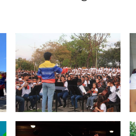
10 diciembre, 2024
Primer balance
de Comisiones
para la
Protección de
los Niños, Niñas
y Adolescentes
(CPNNA)
10 abril, 2023