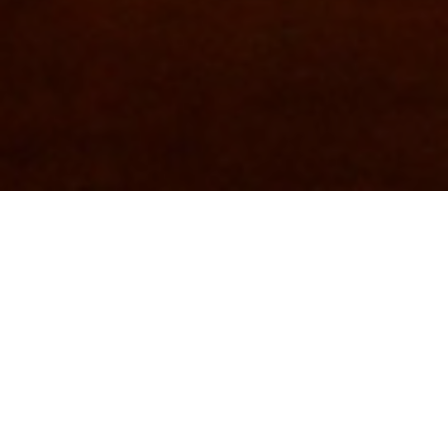
Es una agrupación
perteneciente
al Programa de Educación
Especial
del Sistema Nacional de
Orquestas y Coros Juveniles e
Infantiles de Venezuela. Desde su