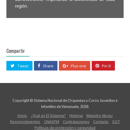
región.
Compartir
Tweet
Share
Plus one
Pin It
Copyright © Sistema Nacional de Orquestas y Coros Juveniles e
Infantiles de Venezuela. 2018.
Inicio
¿Qué es El Sistema?
Historia
Maestro Abreu
Reconocimientos
CNASPM
Contrataciones
Contacto
SGT
Políticas de protección y seguridad