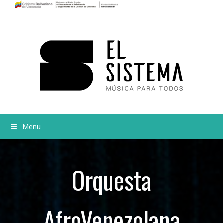
Menu
Orquesta
AfroVenezolana