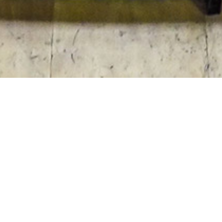
L
as puertas de las salas
fueron fabricadas en el país
con acero de alto calibre y
estructura interna reforzada y