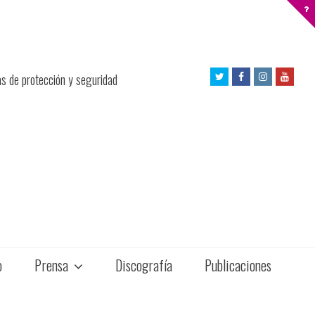
Twitter
Facebook
Instagram
Yout
as de protección y seguridad
Profile
Profile
Profile
Profil
o
Prensa
Discografía
Publicaciones