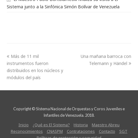
Sistema junto a la Sinfónica Simón Bolívar de Venezuela
Más de 11 mil
Una mañana barroca con
instrumentos fueron
Telemann y Händel
distribuidos en los núcleos y
módulos del país
Copyright © Sistema Nacional de Orquestas y Coros Juveniles e
Infantiles de Venezuela. 2018.
Inicio
¿Qué es El Sistema?
Historia
Maestro Abreu
Reconocimientos
CNASPM
Contrataciones
Contacto
SGT
Políticas de protección y seguridad