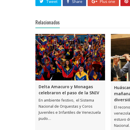
Tweet
Share
Plus one
Relacionados
Delta Amacuro y Monagas
Huáscar
celebraron el paso de la SNIV
mañana
diversi
En ambiente festivo, el Sistema
Nacional de Orquestas y Coros
El recon
Juveniles e Infantiles de Venezuela
venezola
pudo…
estuvo de
Nacional