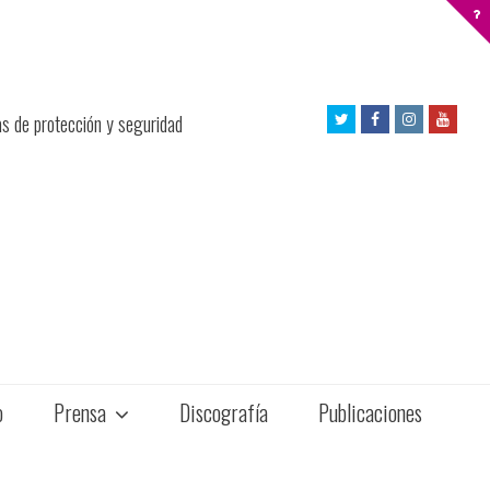
Twitter
Facebook
Instagram
Yout
as de protección y seguridad
Profile
Profile
Profile
Profil
o
Prensa
Discografía
Publicaciones