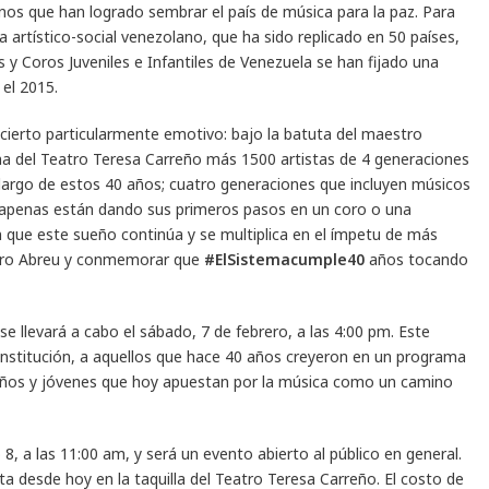
os que han logrado sembrar el país de música para la paz. Para
rtístico-social venezolano, que ha sido replicado en 50 países,
 y Coros Juveniles e Infantiles de Venezuela se han fijado una
el 2015.
cierto particularmente emotivo: bajo la batuta del maestro
na del Teatro Teresa Carreño más 1500 artistas de 4 generaciones
largo de estos 40 años; cuatro generaciones que incluyen músicos
 apenas están dando sus primeros pasos en un coro o una
 que este sueño continúa y se multiplica en el ímpetu de más
stro Abreu y conmemorar que
#ElSistemacumple40
años tocando
e llevará a cabo el sábado, 7 de febrero, a las 4:00 pm. Este
 institución, a aquellos que hace 40 años creyeron en un programa
iños y jóvenes que hoy apuestan por la música como un camino
8, a las 11:00 am, y será un evento abierto al público en general.
ta desde hoy en la taquilla del
Teatro Teresa Carreño
. El costo de