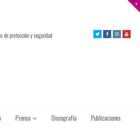
Twitter
Facebook
Instagram
Yout
as de protección y seguridad
Profile
Profile
Profile
Profil
o
Prensa
Discografía
Publicaciones