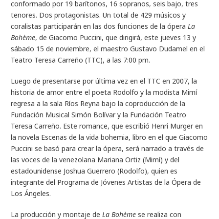
conformado por 19 barítonos, 16 sopranos, seis bajo, tres
tenores. Dos protagonistas. Un total de 429 músicos y
coralistas participarán en las dos funciones de la ópera
La
Bohème
, de Giacomo Puccini, que dirigirá, este jueves 13 y
sábado 15 de noviembre, el maestro Gustavo Dudamel en el
Teatro Teresa Carreño (TTC), a las 7:00 pm.
Luego de presentarse por última vez en el TTC en 2007, la
historia de amor entre el poeta Rodolfo y la modista Mimí
regresa a la sala Ríos Reyna bajo la coproducción de la
Fundación Musical Simón Bolívar y la Fundación Teatro
Teresa Carreño. Este romance, que escribió Henri Murger en
la novela Escenas de la vida bohemia, libro en el que Giacomo
Puccini se basó para crear la ópera, será narrado a través de
las voces de la venezolana Mariana Ortiz (Mimí) y del
estadounidense Joshua Guerrero (Rodolfo), quien es
integrante del Programa de Jóvenes Artistas de la Ópera de
Los Ángeles.
La producción y montaje de
La Bohème
se realiza con