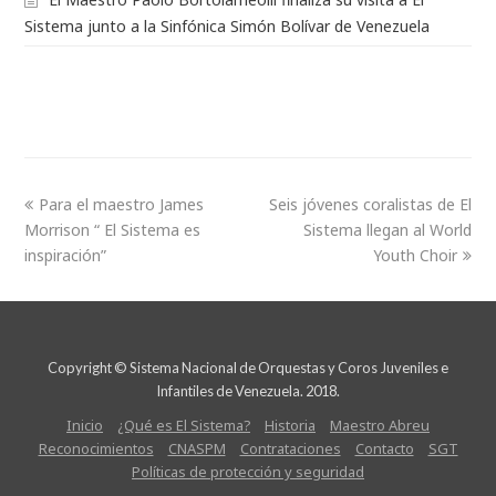
Sistema junto a la Sinfónica Simón Bolívar de Venezuela
Para el maestro James
Seis jóvenes coralistas de El
Morrison “ El Sistema es
Sistema llegan al World
inspiración”
Youth Choir
Copyright © Sistema Nacional de Orquestas y Coros Juveniles e
Infantiles de Venezuela. 2018.
Inicio
¿Qué es El Sistema?
Historia
Maestro Abreu
Reconocimientos
CNASPM
Contrataciones
Contacto
SGT
Políticas de protección y seguridad