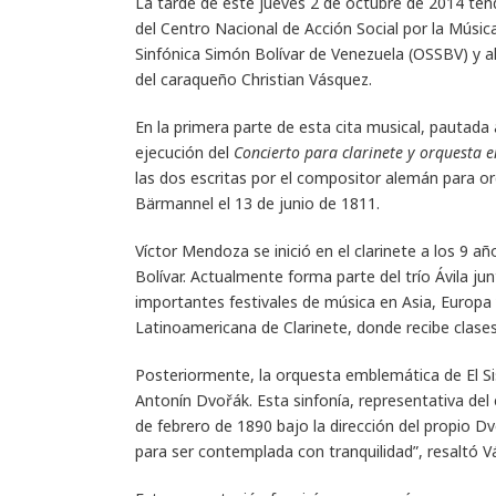
La tarde de este jueves 2 de octubre de 2014 tendr
del Centro Nacional de Acción Social por la Músic
Sinfónica Simón Bolívar de Venezuela (OSSBV) y a
del caraqueño Christian Vásquez.
En la primera parte de esta cita musical, pautada
ejecución del
Concierto para clarinete y orquesta 
las dos escritas por el compositor alemán para or
Bärmannel el 13 de junio de 1811.
Víctor Mendoza se inició en el clarinete a los 9 añ
Bolívar. Actualmente forma parte del trío Ávila j
importantes festivales de música en Asia, Europa
Latinoamericana de Clarinete, donde recibe clase
Posteriormente, la orquesta emblemática de El Si
Antonín Dvořák. Esta sinfonía, representativa del 
de febrero de 1890 bajo la dirección del propio D
para ser contemplada con tranquilidad”, resaltó V