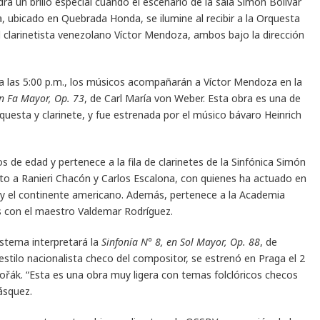
á un brillo especial cuando el escenario de la sala Simón Bolívar
a, ubicado en Quebrada Honda, se ilumine al recibir a la Orquesta
l clarinetista venezolano Víctor Mendoza, ambos bajo la dirección
 a las 5:00 p.m., los músicos acompañarán a Víctor Mendoza en la
en Fa Mayor, Op. 73
, de Carl María von Weber. Esta obra es una de
questa y clarinete, y fue estrenada por el músico bávaro Heinrich
os de edad y pertenece a la fila de clarinetes de la Sinfónica Simón
unto a Ranieri Chacón y Carlos Escalona, con quienes ha actuado en
 y el continente americano. Además, pertenece a la Academia
s con el maestro Valdemar Rodríguez.
stema interpretará la
Sinfonía N° 8, en Sol Mayor, Op. 88
, de
estilo nacionalista checo del compositor, se estrenó en Praga el 2
vořák. “Esta es una obra muy ligera con temas folclóricos checos
ásquez.