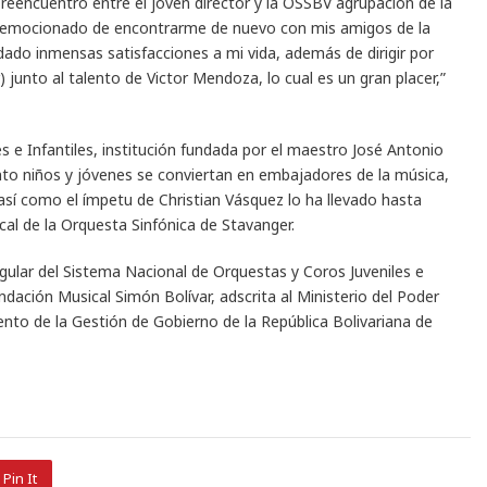
reencuentro entre el joven director y la OSSBV agrupación de la
y emocionado de encontrarme de nuevo con mis amigos de la
a dado inmensas satisfacciones a mi vida, además de dirigir por
 junto al talento de Victor Mendoza, lo cual es un gran placer,”
s e Infantiles, institución fundada por el maestro José Antonio
to niños y jóvenes se conviertan en embajadores de la música,
 así como el ímpetu de Christian Vásquez lo ha llevado hasta
cal de la Orquesta Sinfónica de Stavanger.
gular del Sistema Nacional de Orquestas y Coros Juveniles e
ndación Musical Simón Bolívar, adscrita al Ministerio del Poder
nto de la Gestión de Gobierno de la República Bolivariana de
Pin It