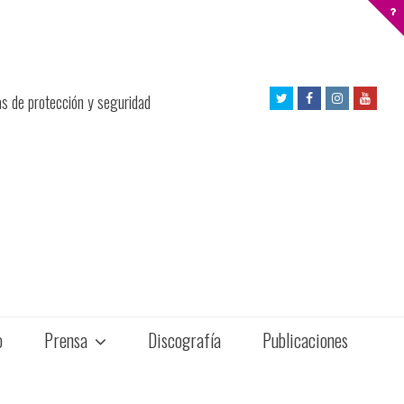
Twitter
Facebook
Instagram
Yout
as de protección y seguridad
Profile
Profile
Profile
Profil
o
Prensa
Discografía
Publicaciones