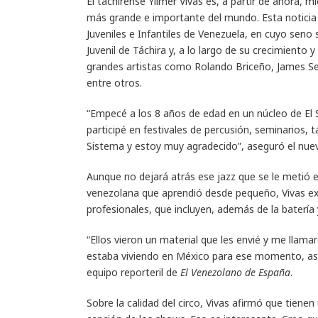
El tachirense Yilmer Vivas es, a partir de ahora, m
más grande e importante del mundo. Esta noticia 
Juveniles e Infantiles de Venezuela, en cuyo seno
Juvenil de Táchira y, a lo largo de su crecimiento
grandes artistas como Rolando Briceño, James See
entre otros.
“Empecé a los 8 años de edad en un núcleo de El 
participé en festivales de percusión, seminarios, ta
Sistema y estoy muy agradecido”, aseguró el nuevo
Aunque no dejará atrás ese jazz que se le metió e
venezolana que aprendió desde pequeño, Vivas exp
profesionales, que incluyen, además de la batería 
“Ellos vieron un material que les envié y me llama
estaba viviendo en México para ese momento, así
equipo reporteril de
El Venezolano de España
.
Sobre la calidad del circo, Vivas afirmó que tiene