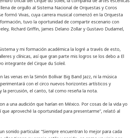
iembro oficial del Cirque du Soleil, la compañía de artes escénicas
llena de orgullo al Sistema Nacional de Orquestas y Coros
 se formó Vivas, cuya carrera musical comenzó en la Orquesta
 y formación, tuvo la oportunidad de compartir escenario con
ley, Richard Griffin, James Delano Zollar y Gustavo Dudamel,
Sistema y mi formación académica la logré a través de esto,
lleres y clínicas, así que gran parte mis logros se los debo a El
 integrante del Cirque du Soleil.
n las venas en la Simón Bolívar Big Band Jazz, ni la música
erimentará con el circo nuevos horizontes artísticos y
y la percusión, el canto, tal como reseña la nota.
ron a una audición que harían en México. Por cosas de la vida yo
 que aproveché la oportunidad para presentarme”, relató al
n un sonido particular. “Siempre encuentran lo mejor para cada