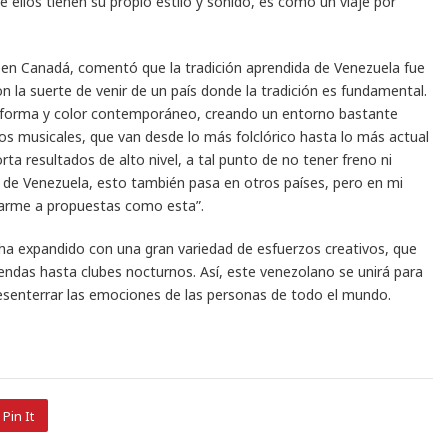
 ellos tienen su propio estilo y sonido, es como un viaje por
do en Canadá, comentó que la tradición aprendida de Venezuela fue
 la suerte de venir de un país donde la tradición es fundamental.
a forma y color contemporáneo, creando un entorno bastante
ios musicales, que van desde lo más folclórico hasta lo más actual
ta resultados de alto nivel, a tal punto de no tener freno ni
o de Venezuela, esto también pasa en otros países, pero en mi
arme a propuestas como esta”.
e ha expandido con una gran variedad de esfuerzos creativos, que
endas hasta clubes nocturnos. Así, este venezolano se unirá para
desenterrar las emociones de las personas de todo el mundo.
Pin It