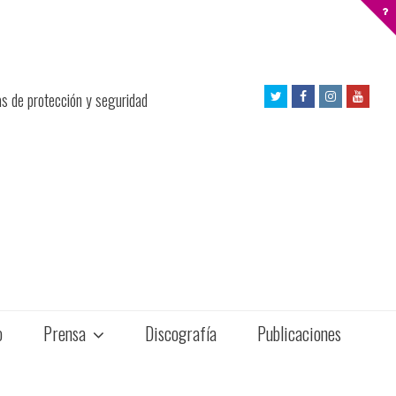
Twitter
Facebook
Instagram
Yout
as de protección y seguridad
Profile
Profile
Profile
Profil
o
Prensa
Discografía
Publicaciones