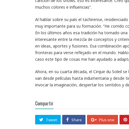
canción de los shows. Eso es interesante. Creo que
muchos colores e influencias”.
Al hablar sobre su país el tachirense, residencia
muy importante para su formación. “He corrido con
En los últimos años esa tradición ha tomado un
interesante entre la mezcla de conceptos y criter
en ideas, aportes y fusiones. Esa combinación apor
fronteras para verse reflejado en el mundo. Habl
caso este tipo de cosas me han ayudado a adapt
Ahora, en su cuarta década, el Cirque du Soleil s
van desde películas hasta indumentaria y desde ti
invocar la imaginación, despertar los sentidos y 
Compartir
Tweet
Share
Plus one