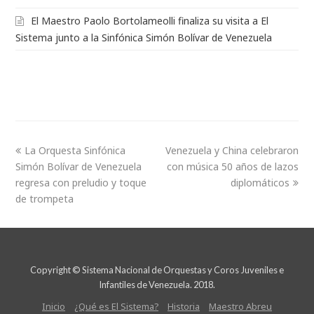
El Maestro Paolo Bortolameolli finaliza su visita a El
Sistema junto a la Sinfónica Simón Bolívar de Venezuela
La Orquesta Sinfónica
Venezuela y China celebraron
Simón Bolívar de Venezuela
con música 50 años de lazos
regresa con preludio y toque
diplomáticos
de trompeta
Copyright © Sistema Nacional de Orquestas y Coros Juveniles e
Infantiles de Venezuela. 2018.
Inicio
¿Qué es El Sistema?
Historia
Maestro Abreu