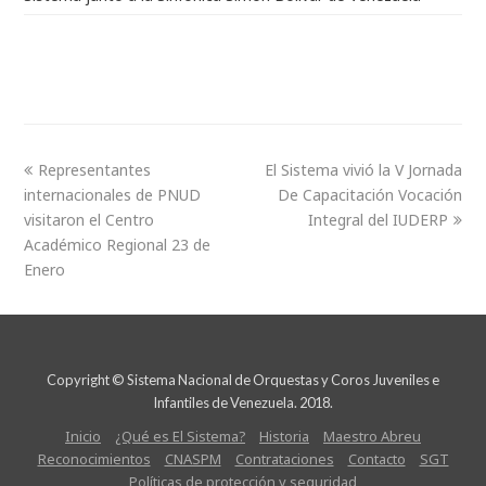
Representantes
El Sistema vivió la V Jornada
internacionales de PNUD
De Capacitación Vocación
visitaron el Centro
Integral del IUDERP
Académico Regional 23 de
Enero
Copyright © Sistema Nacional de Orquestas y Coros Juveniles e
Infantiles de Venezuela. 2018.
Inicio
¿Qué es El Sistema?
Historia
Maestro Abreu
Reconocimientos
CNASPM
Contrataciones
Contacto
SGT
Políticas de protección y seguridad