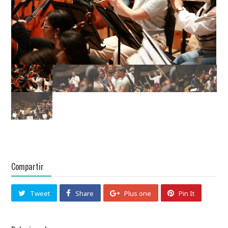
Compartir
Tweet
Share
Plus one
Pin It