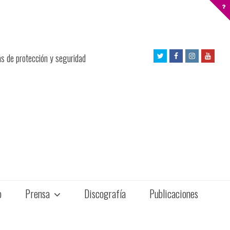
Twitter
Facebook
Instagram
Yout
as de protección y seguridad
Profile
Profile
Profile
Profil
o
Prensa
Discografía
Publicaciones