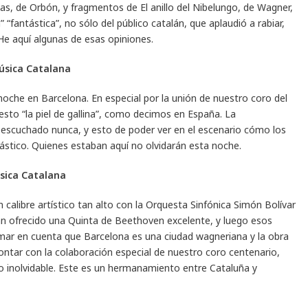
cas, de Orbón, y fragmentos de El anillo del Nibelungo, de Wagner,
a” “fantástica”, no sólo del público catalán, que aplaudió a rabiar,
 He aquí algunas de esas opiniones.
Música Catalana
noche en Barcelona. En especial por la unión de nuestro coro del
esto “la piel de gallina”, como decimos en España. La
 escuchado nunca, y esto de poder ver en el escenario cómo los
ástico. Quienes estaban aquí no olvidarán esta noche.
úsica Catalana
n calibre artístico tan alto con la Orquesta Sinfónica Simón Bolívar
an ofrecido una Quinta de Beethoven excelente, y luego esos
ar en cuenta que Barcelona es una ciudad wagneriana y la obra
ntar con la colaboración especial de nuestro coro centenario,
o inolvidable. Este es un hermanamiento entre Cataluña y