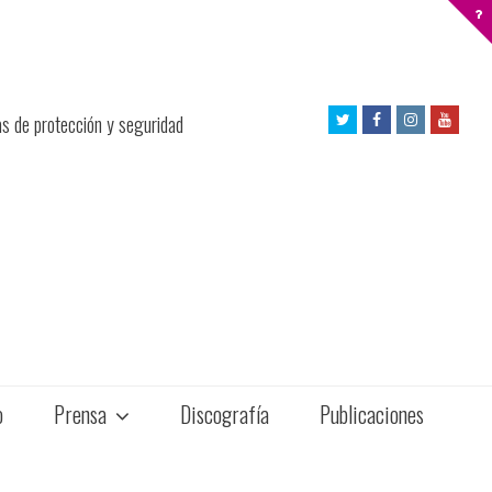
Twitter
Facebook
Instagram
Yout
as de protección y seguridad
Profile
Profile
Profile
Profil
o
Prensa
Discografía
Publicaciones