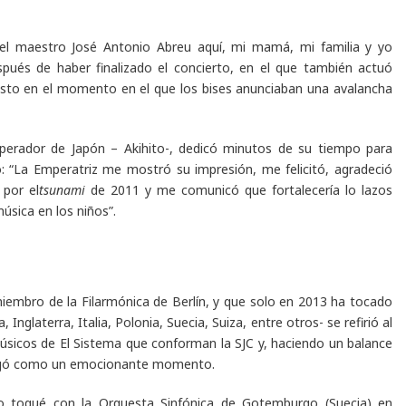
el maestro José Antonio Abreu aquí, mi mamá, mi familia y yo
pués de haber finalizado el concierto, en el que también actuó
justo en el momento en el que los bises anunciaban una avalancha
perador de Japón – Akihito-, dedicó minutos de su tiempo para
rto: “La Emperatriz me mostró su impresión, me felicitó, agradeció
 por el
tsunami
de 2011 y me comunicó que fortalecería lo lazos
úsica en los niños”.
iembro de la Filarmónica de Berlín, y que solo en 2013 ha tocado
 Inglaterra, Italia, Polonia, Suecia, Suiza, entre otros- se refirió al
úsicos de El Sistema que conforman la SJC y, haciendo un balance
talogó como un emocionante momento.
o toqué con la Orquesta Sinfónica de Gotemburgo (Suecia) en