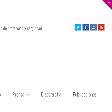
Twitter
Facebook
Instagram
Yout
as de protección y seguridad
Profile
Profile
Profile
Profil
o
Prensa
Discografía
Publicaciones