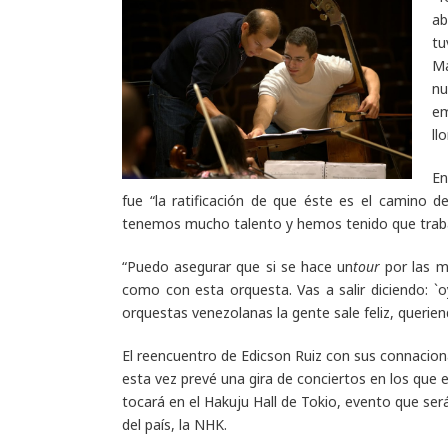
ab
tu
Ma
nu
em
ll
En
fue “la ratificación de que éste es el camino 
tenemos mucho talento y hemos tenido que trabaja
“Puedo asegurar que si se hace un
tour
por las 
como con esta orquesta. Vas a salir diciendo: `o
orquestas venezolanas la gente sale feliz, querien
El reencuentro de Edicson Ruiz con sus connacion
esta vez prevé una gira de conciertos en los que 
tocará en el Hakuju Hall de Tokio, evento que ser
del país, la NHK.