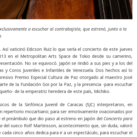
xclusivamente a escuchar al contrabajista, que estrenó, junto a la
n
 Así vaticinó Edicson Ruiz lo que sería el concierto de este jueves
013 en el Metropolitan Arts Space de Tokio desde su camerino,
esentación. No se equivocó. Japón se rindió a sus pies y a los del
s y Coros Juveniles e Infantiles de Venezuela. Dos hechos así lo
presivo Premio Especial Cultura de Paz otorgado al maestro José
rte de la Fundación Goi por la Paz, y la presencia -para escuchar
aqueño- de la emperatriz heredera de este país, Michiko.
cos de la Sinfónica Juvenil de Caracas (SJC) interpretaron, en
 un repertorio mozartiano; para ser emotivamente ovacionados por
ue el preámbulo que dio paso al estreno en Japón del
Concierto para
ta
del sueco Rolf Martinsson, acontecimiento que, sin duda, valoró
 cada cinco años dedica para ir a un espectáculo, para escuchar el