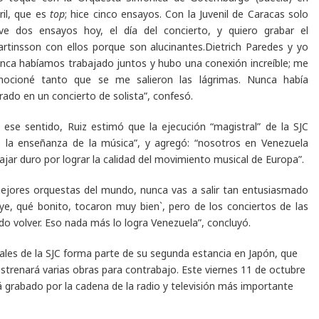
ril, que es
top
; hice cinco ensayos. Con la Juvenil de Caracas solo
ve dos ensayos hoy, el día del concierto, y quiero grabar el
rtinsson con ellos porque son alucinantes.Dietrich Paredes y yo
nca habíamos trabajado juntos y hubo una conexión increíble; me
ocioné tanto que se me salieron las lágrimas. Nunca había
orado en un concierto de solista”, confesó.
 ese sentido, Ruiz estimó que la ejecución “magistral” de la SJC
de la enseñanza de la música”, y agregó: “nosotros en Venezuela
r duro por lograr la calidad del movimiento musical de Europa”.
mejores orquestas del mundo, nunca vas a salir tan entusiasmado
ye, qué bonito, tocaron muy bien`, pero de los conciertos de las
do volver. Eso nada más lo logra Venezuela”, concluyó.
ales de la SJC forma parte de su segunda estancia en Japón, que
estrenará varias obras para contrabajo. Este viernes 11 de octubre
á grabado por la cadena de la radio y televisión más importante