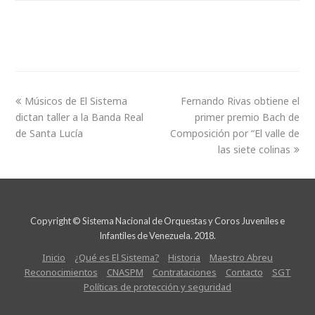
Músicos de El Sistema
Fernando Rivas obtiene el
dictan taller a la Banda Real
primer premio Bach de
de Santa Lucía
Composición por “El valle de
las siete colinas
Copyright © Sistema Nacional de Orquestas y Coros Juveniles e
Infantiles de Venezuela. 2018.
Inicio
¿Qué es El Sistema?
Historia
Maestro Abreu
Reconocimientos
CNASPM
Contrataciones
Contacto
SGT
Políticas de protección y seguridad