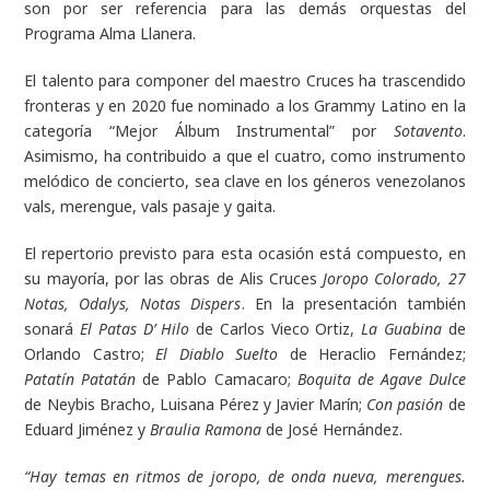
son por ser referencia para las demás orquestas del
Programa Alma Llanera.
El talento para componer del maestro Cruces ha trascendido
fronteras y en 2020 fue nominado a los Grammy Latino en la
categoría “Mejor Álbum Instrumental” por
Sotavento
.
Asimismo, ha contribuido a que el cuatro, como instrumento
melódico de concierto, sea clave en los géneros venezolanos
vals, merengue, vals pasaje y gaita.
El repertorio previsto para esta ocasión está compuesto, en
su mayoría, por las obras de Alis Cruces
Joropo Colorado, 27
Notas, Odalys, Notas Dispers
. En la presentación también
sonará
El Patas D’ Hilo
de Carlos Vieco Ortiz,
La Guabina
de
Orlando Castro;
El Diablo Suelto
de Heraclio Fernández;
Patatín Patatán
de Pablo Camacaro;
Boquita de Agave Dulce
de Neybis Bracho, Luisana Pérez y Javier Marín;
Con pasión
de
Eduard Jiménez y
Braulia Ramona
de José Hernández.
“Hay temas en ritmos de joropo, de onda nueva, merengues.