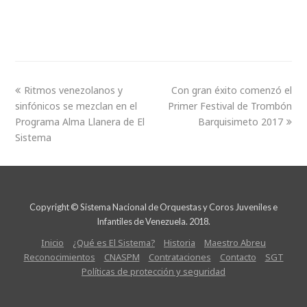
Ritmos venezolanos y
Con gran éxito comenzó el
sinfónicos se mezclan en el
Primer Festival de Trombón
Programa Alma Llanera de El
Barquisimeto 2017
Sistema
Copyright © Sistema Nacional de Orquestas y Coros Juveniles e
Infantiles de Venezuela. 2018.
Inicio
¿Qué es El Sistema?
Historia
Maestro Abreu
Reconocimientos
CNASPM
Contrataciones
Contacto
SGT
Políticas de protección y seguridad