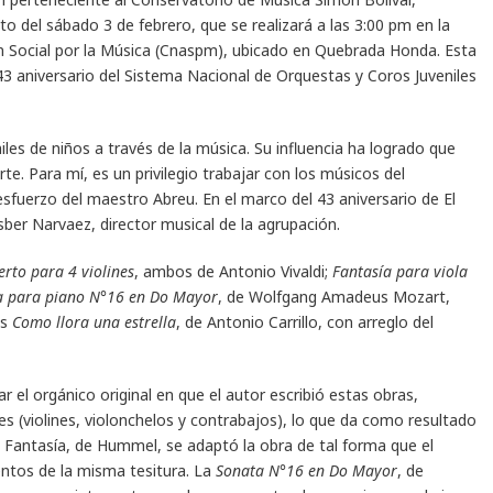
o del sábado 3 de febrero, que se realizará a las 3:00 pm en la
n Social por la Música (Cnaspm), ubicado en Quebrada Honda. Esta
43 aniversario del Sistema Nacional de Orquestas y Coros Juveniles
les de niños a través de la música. Su influencia ha logrado que
e. Para mí, es un privilegio trabajar con los músicos del
sfuerzo del maestro Abreu. En el marco del 43 aniversario de El
sber Narvaez, director musical de la agrupación.
erto para 4 violines
, ambos de Antonio Vivaldi;
Fantasía para viola
a para piano N°16 en Do Mayor
, de Wolfgang Amadeus Mozart,
ls
Como llora una estrella
, de Antonio Carrillo, con arreglo del
ar el orgánico original en que el autor escribió estas obras,
es (violines, violonchelos y contrabajos), lo que da como resultado
n Fantasía, de Hummel, se adaptó la obra de tal forma que el
entos de la misma tesitura. La
Sonata N°16 en Do Mayor
, de