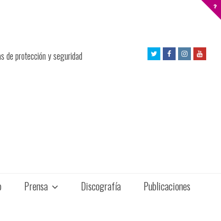
Twitter
Facebook
Instagram
Yout
as de protección y seguridad
Profile
Profile
Profile
Profil
o
Prensa
Discografía
Publicaciones