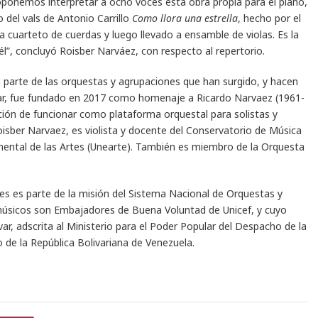
ponemos interpretar a ocho voces esta obra propia para el piano,
 del vals de Antonio Carrillo
Como llora una estrella
, hecho por el
a cuarteto de cuerdas y luego llevado a ensamble de violas. Es la
, concluyó Roisber Narváez, con respecto al repertorio.
 parte de las orquestas y agrupaciones que han surgido, y hacen
var, fue fundado en 2017 como homenaje a Ricardo Narvaez (1961-
ción de funcionar como plataforma orquestal para solistas y
oisber Narvaez, es violista y docente del Conservatorio de Música
imental de las Artes (Unearte). También es miembro de la Orquesta
es es parte de la misión del Sistema Nacional de Orquestas y
 músicos son Embajadores de Buena Voluntad de Unicef, y cuyo
ar, adscrita al Ministerio para el Poder Popular del Despacho de la
 de la República Bolivariana de Venezuela.