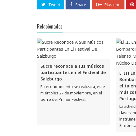
Tweet
Share
Plus one
Relacionados
Sucre reconoce a sus músicos
participantes en el Festival de
El III 
Salzburgo
Bombar
el tale
El reconocimiento se realizará, este
músicos
miércoles 27 de moviembre, en el
Portug
cierre del Primer Festival…
La activi
clases im
instrume
Sinfónic