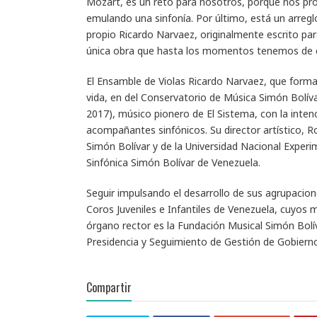
Mozart, es un reto para nosotros, porque nos pro
emulando una sinfonía. Por último, está un arreglo
propio Ricardo Narvaez, originalmente escrito par
única obra que hasta los momentos tenemos de él”
El Ensamble de Violas Ricardo Narvaez, que forma
vida, en del Conservatorio de Música Simón Bolí
2017), músico pionero de El Sistema, con la inten
acompañantes sinfónicos. Su director artístico, R
Simón Bolívar y de la Universidad Nacional Exper
Sinfónica Simón Bolívar de Venezuela.
Seguir impulsando el desarrollo de sus agrupacion
Coros Juveniles e Infantiles de Venezuela, cuyos
órgano rector es la Fundación Musical Simón Bolív
Presidencia y Seguimiento de Gestión de Gobierno
Compartir