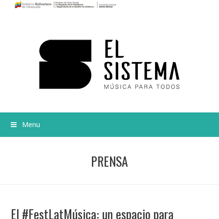
Menu
PRENSA
El #FestLatMúsica: un espacio para