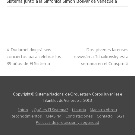
Sistema junto a la Sinfónica Simón Bolívar de Venezuela
Dudamel dirigirá seis
Dos jóvenes larenses
conciertos para celebrar los
revivirán a Tchaikovsky esta
39 años de El Sistema
semana en el Cnaspm
Copyright © Sistema Nacional de Orquestas y Coros Juveniles e
Infantiles de Venezuela. 2018.
Inicio
¿Qué es El Sistema?
Historia
Maestro Abreu
Reconocimientos
CNASPM
Contrataciones
Contacto
SGT
Políticas de protección y seguridad