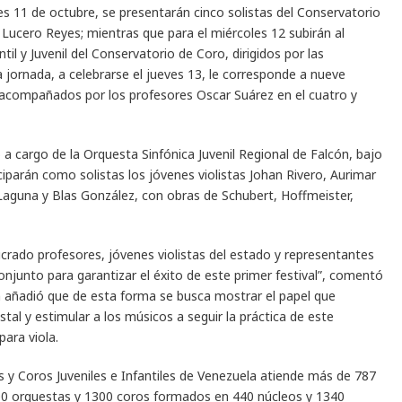
tes 11 de octubre, se presentarán cinco solistas del Conservatorio
 Lucero Reyes; mientras que para el miércoles 12 subirán al
til y Juvenil del Conservatorio de Coro, dirigidos por las
ra jornada, a celebrarse el jueves 13, le corresponde a nueve
 acompañados por los profesores Oscar Suárez en el cuatro y
 a cargo de la Orquesta Sinfónica Juvenil Regional de Falcón, bajo
iciparán como solistas los jóvenes violistas Johan Rivero, Aurimar
Laguna y Blas González, con obras de Schubert, Hoffmeister,
ucrado profesores, jóvenes violistas del estado y representantes
onjunto para garantizar el éxito de este primer festival”, comentó
ien añadió que de esta forma se busca mostrar el papel que
tal y estimular a los músicos a seguir la práctica de este
para viola.
s y Coros Juveniles e Infantiles de Venezuela atiende más de 787
600 orquestas y 1300 coros formados en 440 núcleos y 1340