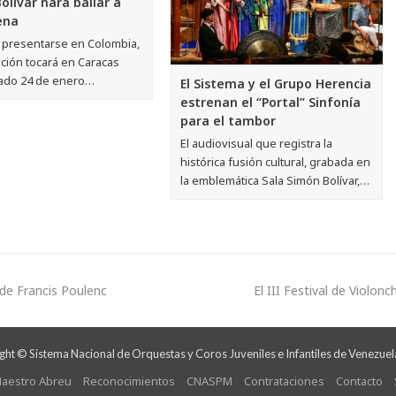
olívar hará bailar a
ena
 presentarse en Colombia,
ción tocará en Caracas
ado 24 de enero…
El Sistema y el Grupo Herencia
estrenan el “Portal” Sinfonía
para el tambor
El audiovisual que registra la
histórica fusión cultural, grabada en
la emblemática Sala Simón Bolívar,…
 de Francis Poulenc
El III Festival de Violon
ht © Sistema Nacional de Orquestas y Coros Juveniles e Infantiles de Venezuel
aestro Abreu
Reconocimientos
CNASPM
Contrataciones
Contacto