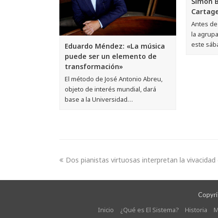
Simón B
Cartag
Antes de
la agrupa
este sáb
Eduardo Méndez: «La música
puede ser un elemento de
transformación»
El método de José Antonio Abreu,
objeto de interés mundial, dará
base a la Universidad…
Dos pianistas virtuosas interpretan la vivacidad
Copyrig
Inicio
¿Qué es El Sistema?
Historia
M