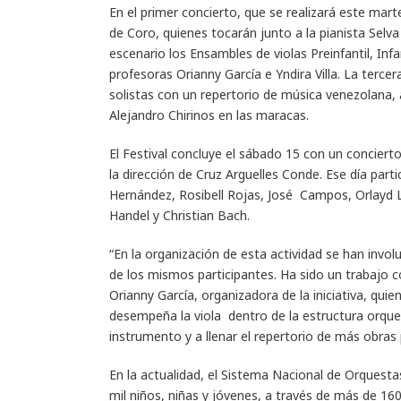
En el primer concierto, que se realizará este mar
de Coro, quienes tocarán junto a la pianista Selva
escenario los Ensambles de violas Preinfantil, Infan
profesoras Orianny García e Yndira Villa. La terce
solistas con un repertorio de música venezolana,
Alejandro Chirinos en las maracas.
El Festival concluye el sábado 15 con un concierto
la dirección de Cruz Arguelles Conde. Ese día part
Hernández, Rosibell Rojas, José Campos, Orlayd 
Handel y Christian Bach.
“En la organización de esta actividad se han invol
de los mismos participantes. Ha sido un trabajo c
Orianny García, organizadora de la iniciativa, qu
desempeña la viola dentro de la estructura orques
instrumento y a llenar el repertorio de más obras 
En la actualidad, el Sistema Nacional de Orquesta
mil niños, niñas y jóvenes, a través de más de 1