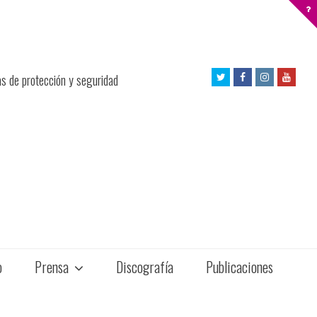
Twitter
Facebook
Instagram
Yout
as de protección y seguridad
Profile
Profile
Profile
Profil
o
Prensa
Discografía
Publicaciones