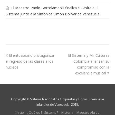
El Maestro Paolo Bortolameolli finaliza su visita a El
Sistema junto a la Sinfónica Simón Bolívar de Venezuela
El entusiasmo protagoniza
El Sistema y MinCulturas
el regreso de las clases a los
Colombia afianzan su
núcleos
compromiso con la
excelencia musical
Copyright © Sistema Nacional de Orquestas y Coros Juveniles e
Infantiles de Venezuela. 2018.
Inicio
¿Qué es El Sistema?
Historia
Maestro Abreu