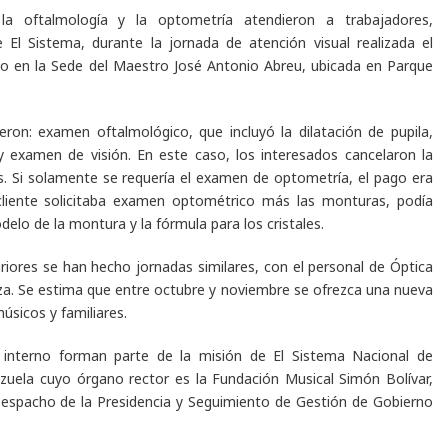
la oftalmología y la optometría atendieron a trabajadores,
e El Sistema, durante la jornada de atención visual realizada el
 en la Sede del Maestro José Antonio Abreu, ubicada en Parque
eron: examen oftalmológico, que incluyó la dilatación de pupila,
examen de visión. En este caso, los interesados cancelaron la
. Si solamente se requería el examen de optometría, el pago era
 cliente solicitaba examen optométrico más las monturas, podía
elo de la montura y la fórmula para los cristales.
riores se han hecho jornadas similares, con el personal de Óptica
nza. Se estima que entre octubre y noviembre se ofrezca una nueva
úsicos y familiares.
l interno forman parte de la misión de El Sistema Nacional de
ezuela cuyo órgano rector es la Fundación Musical Simón Bolívar,
 Despacho de la Presidencia y Seguimiento de Gestión de Gobierno