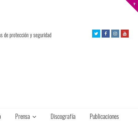
Twitter
Facebook
Instagram
Yout
as de protección y seguridad
Profile
Profile
Profile
Profil
o
Prensa
Discografía
Publicaciones