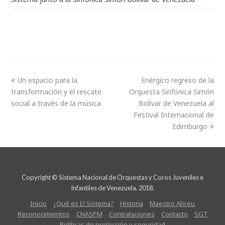
Un espacio para la
Enérgico regreso de la
transformación y el rescate
Orquesta Sinfónica Simón
social a través de la música
Bolívar de Venezuela al
Festival Internacional de
Edimburgo
Copyright © Sistema Nacional de Orquestas y Coros Juveniles e
Infantiles de Venezuela. 2018.
Inicio
¿Qué es El Sistema?
Historia
Maestro Abreu
Reconocimientos
CNASPM
Contrataciones
Contacto
SGT
Políticas de protección y seguridad