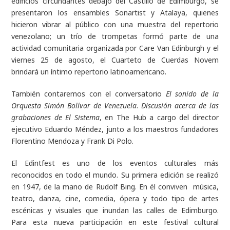
edificios circundantes debajo del Castillo de Edimburgo, se
presentaron los ensambles Sonartist y Atalaya, quienes
hicieron vibrar al público con una muestra del repertorio
venezolano; un trío de trompetas formó parte de una
actividad comunitaria organizada por Care Van Edinburgh y el
viernes 25 de agosto, el
Cuarteto de Cuerdas Novem
brindará un íntimo repertorio latinoamericano.
También contaremos con el conversatorio
El sonido de la
Orquesta Simón Bolívar de Venezuela
.
Discusión acerca de las
grabaciones de El Sistema
, en The Hub a cargo del director
ejecutivo Eduardo Méndez, junto a los maestros fundadores
Florentino Mendoza y Frank Di Polo.
El Edintfest es uno de los eventos culturales más
reconocidos en todo el mundo. Su primera edición se realizó
en 1947, de la mano de Rudolf Bing. En él conviven música,
teatro, danza, cine, comedia, ópera y todo tipo de artes
escénicas y visuales que inundan las calles de Edimburgo.
Para esta nueva participación en este festival cultural