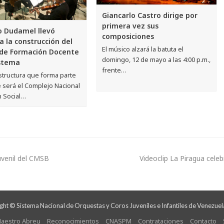
Giancarlo Castro dirige por
primera vez sus
 Dudamel llevó
composiciones
a la construcción del
El músico alzará la batuta el
de Formación Docente
domingo, 12 de mayo a las 4:00 p.m.,
istema
frente…
structura que forma parte
 será el Complejo Nacional
n Social…
Juvenil del CMSB
Videoclip La Piragua cele
ht © Sistema Nacional de Orquestas y Coros Juveniles e Infantiles de Venezuel
aestro Abreu
Reconocimientos
CNASPM
Contrataciones
Contacto