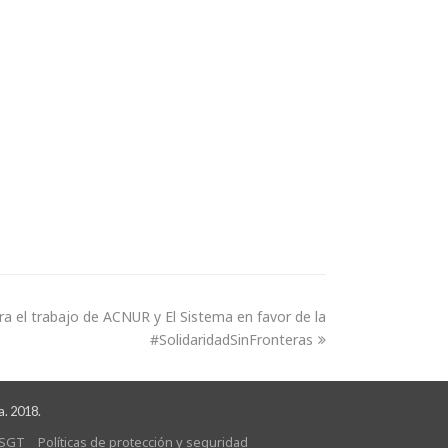
bra el trabajo de ACNUR y El Sistema en favor de la
#SolidaridadSinFronteras
a. 2018.
SGT
Políticas de protección y seguridad