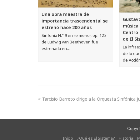
Una obra maestra de
Gustavo
importancia trascendental se
música 
estrenó hace 200 años
Centro 
Sinfonía N.° 9 en re menor, op. 125
de El S
de Ludwig van Beethoven fue
La infrae
estrenada en…
de lo que
de Acció
Tarcisio Barreto dirige a la Orquesta Sinfónica 
Copyrig
Inicio
¿Qué es El Sistema?
Historia
M