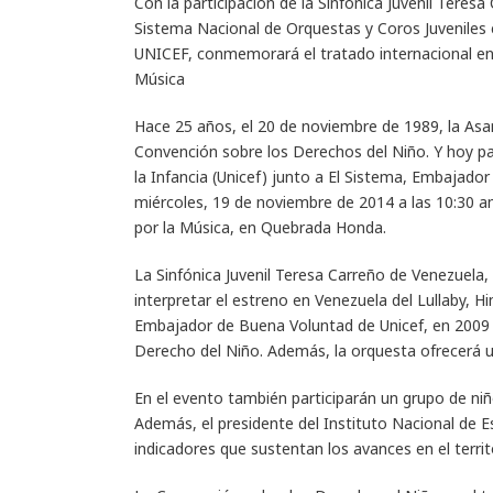
Con la participación de la Sinfónica Juvenil Teresa
Sistema Nacional de Orquestas y Coros Juveniles
UNICEF, conmemorará el tratado internacional en l
Música
Hace 25 años, el 20 de noviembre de 1989, la As
Convención sobre los Derechos del Niño. Y hoy p
la Infancia (Unicef) junto a El Sistema, Embajado
miércoles, 19 de noviembre de 2014 a las 10:30 am
por la Música, en Quebrada Honda.
La Sinfónica Juvenil Teresa Carreño de Venezuela, 
interpretar el estreno en Venezuela del
Lullaby
, H
Embajador de Buena Voluntad de Unicef, en 2009 p
Derecho del Niño. Además, la orquesta ofrecerá u
En el evento también participarán un grupo de ni
Además, el presidente del Instituto Nacional de Es
indicadores que sustentan los avances en el terri