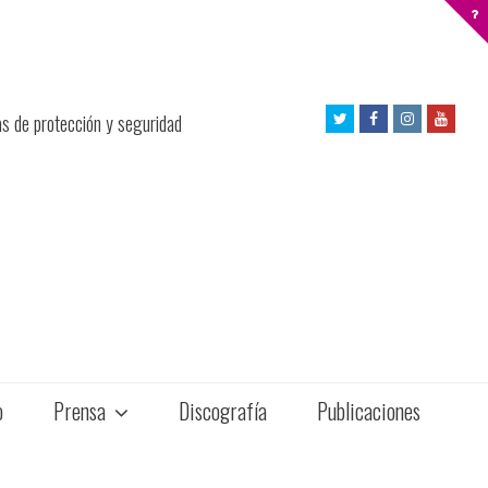
Twitter
Facebook
Instagram
Yout
as de protección y seguridad
Profile
Profile
Profile
Profil
o
Prensa
Discografía
Publicaciones