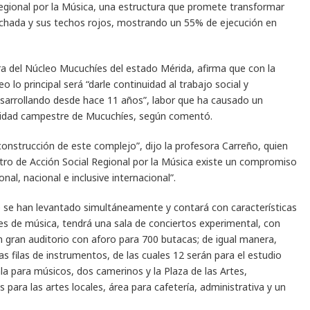
Regional por la Música, una estructura que promete transformar
achada y sus techos rojos, mostrando un 55% de ejecución en
ra del Núcleo Mucuchíes del estado Mérida, afirma que con la
lo principal será “darle continuidad al trabajo social y
esarrollando desde hace 11 años”, labor que ha causado un
unidad campestre de Mucuchíes, según comentó.
onstrucción de este complejo”, dijo la profesora Carreño, quien
tro de Acción Social Regional por la Música existe un compromiso
onal, nacional e inclusive internacional”.
e se han levantado simultáneamente y contará con características
les de música, tendrá una sala de conciertos experimental, con
gran auditorio con aforo para 700 butacas; de igual manera,
as filas de instrumentos, de las cuales 12 serán para el estudio
la para músicos, dos camerinos y la Plaza de las Artes,
s para las artes locales, área para cafetería, administrativa y un