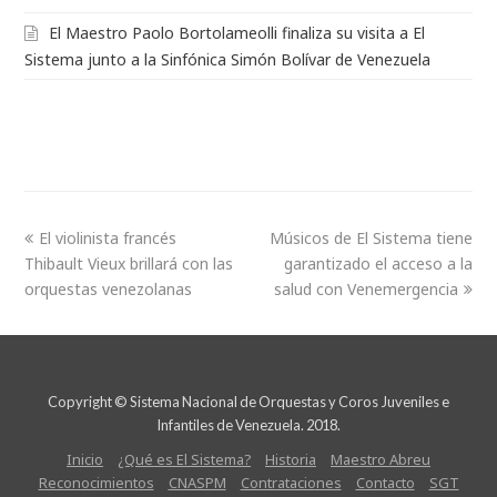
El Maestro Paolo Bortolameolli finaliza su visita a El
Sistema junto a la Sinfónica Simón Bolívar de Venezuela
El violinista francés
Músicos de El Sistema tiene
Thibault Vieux brillará con las
garantizado el acceso a la
orquestas venezolanas
salud con Venemergencia
Copyright © Sistema Nacional de Orquestas y Coros Juveniles e
Infantiles de Venezuela. 2018.
Inicio
¿Qué es El Sistema?
Historia
Maestro Abreu
Reconocimientos
CNASPM
Contrataciones
Contacto
SGT