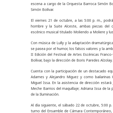
escena a cargo de la Orquesta Barroca Simón Bo
Simón Bolívar.
El viernes 21 de octubre, a las 5:00 p. m., podrá
hombre y la Suite Alceste
, ambas piezas del c
escénico musical titulado Moliendo a Moliere y lu
Con música de Lully y la adaptación dramatúrgic
se pasea por el humor, los falsos valores y la amb
II Edición del Festival de Artes Escénicas Franc
Bolívar, bajo la dirección de Boris Paredes Alzolay.
Cuenta con la participación de un destacado e
Adames y Alejandro Miguez y como bailarinas C
Miguel Issa. En la asistencia de dirección estará
Meche Barrios del maquillaje; Adriana Issa de la 
de la Iluminación.
Al día siguiente, el sábado 22
de octubre, 5:00 p.
turno del Ensamble de Cámara Contemporáneo, u