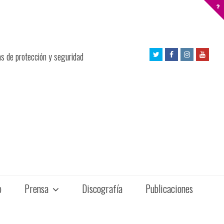
Twitter
Facebook
Instagram
Yout
as de protección y seguridad
Profile
Profile
Profile
Profil
o
Prensa
Discografía
Publicaciones