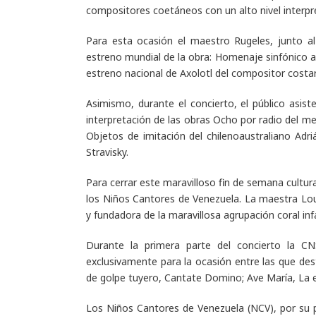
compositores coetáneos con un alto nivel interpr
Para esta ocasión el maestro Rugeles, junto al
estreno mundial de la obra:
Homenaje sinfónico a
estreno nacional de
Axolotl
del compositor costar
Asimismo, durante el concierto, el público asis
interpretación de las obras
Ocho por radio
del me
Objetos de imitación
del chilenoaustraliano Adr
Stravisky.
Para cerrar este maravilloso fin de semana cultural
los Niños Cantores de Venezuela. La maestra Lour
y fundadora de la maravillosa agrupación coral infa
Durante la primera parte del concierto la C
exclusivamente para la ocasión entre las que de
de golpe tuyero, Cantate Domino; Ave María, La est
Los Niños Cantores de Venezuela (NCV), por su pa