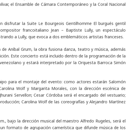
lívar, el Ensamble de Cámara Contemporáneo y la Coral Nacional
n disfrutar la
Suite Le Bourgeois Gentilhomme El burgués gentil
ompositor francoitaliano Jean – Baptiste Lully, un espectáculo
strando a Lully, que evoca a dos emblemáticos artistas franceses.
a de Aníbal Grum, la obra fusiona danza, teatro y música, además
ición. Este concierto está incluido dentro de la programación de la
o-venezolano y estará interpretado por la Orquesta Barroca Simón
quipo para el montaje del evento: como actores estarán Salomón
arolina Wolf y Margarita Morales, con la dirección escénica de
 Jhurani Servellon; Cesar Córdoba será el encargado del vestuario;
producción; Carolina Wolf de las coreografías y Alejandro Martínez
 m., bajo la dirección musical del maestro Alfredo Rugeles, será el
n formato de agrupación camerística que difunde música de los