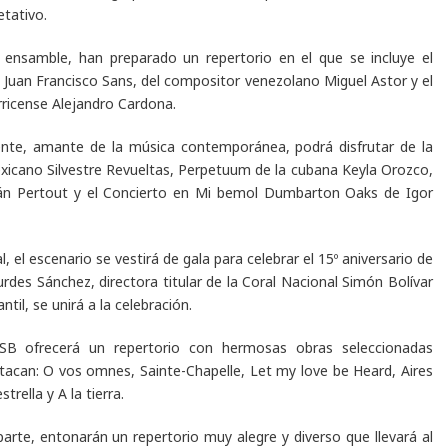
etativo.
 ensamble, han preparado un repertorio en el que se incluye el
 Juan Francisco Sans,
del compositor venezolano Miguel Astor y el
ricense Alejandro Cardona.
tente, amante de la música contemporánea, podrá disfrutar de la
xicano Silvestre Revueltas,
P
erpetuum
de
la cubana Keyla Orozco,
ián Pertout y el
Concierto en Mi bemol Dumbarton Oaks
de Igor
, el escenario se vestirá de gala para celebrar el 15º aniversario de
des Sánchez, directora titular de la Coral Nacional Simón Bolívar
ntil, se unirá a la celebración.
NSB ofrecerá un repertorio con hermosas obras seleccionadas
stacan:
O vos omnes, Sainte-Chapelle, Let my love be Heard, Aires
rella y A la tierra
.
rte, entonarán un repertorio muy alegre y diverso que llevará al