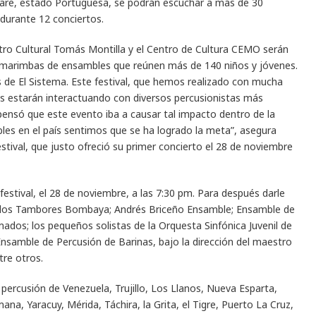
nare, estado Portuguesa, se podrán escuchar a más de 30
 durante 12 conciertos.
entro Cultural Tomás Montilla y el Centro de Cultura CEMO serán
 y marimbas de ensambles que reúnen más de 140 niños y jóvenes.
 de El Sistema. Este festival, que hemos realizado con mucha
os estarán interactuando con diversos percusionistas más
ensó que este evento iba a causar tal impacto dentro de la
es en el país sentimos que se ha logrado la meta”, asegura
tival, que justo ofreció su primer concierto el 28 de noviembre
estival, el 28 de noviembre, a las 7:30 pm. Para después darle
 a los Tambores Bombaya; Andrés Briceño Ensamble; Ensamble de
dos; los pequeños solistas de la Orquesta Sinfónica Juvenil de
Ensamble de Percusión de Barinas, bajo la dirección del maestro
tre otros.
ercusión de Venezuela, Trujillo, Los Llanos, Nueva Esparta,
na, Yaracuy, Mérida, Táchira, la Grita, el Tigre, Puerto La Cruz,