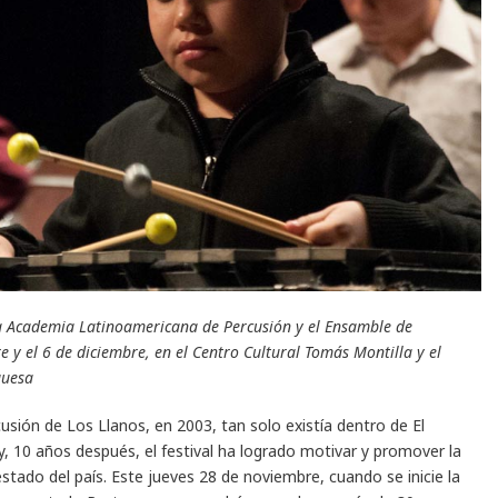
la Academia Latinoamericana de Percusión y el Ensamble de
e y el 6 de diciembre, en el Centro Cultural Tomás Montilla y el
guesa
sión de Los Llanos, en 2003, tan solo existía dentro de El
, 10 años después, el festival ha logrado motivar y promover la
tado del país. Este jueves 28 de noviembre, cuando se inicie la