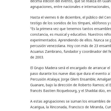
décima edición del evento, que se realiza en Gua
agrupaciones, entre nacionales e internacionales,
Hasta el viernes 6 de diciembre, el público del C
testigo de los sonidos de los tímpani, xilófonos
“Es la primera vez que tenemos tantos ensambles
constancia, es musical y educativo. Nuestros niñ
experimentados. Aprendiendo de ellos. Nunca se p
percusión venezolana. Hoy con más de 23 ensambl
Acuarius Zambrano, fundador y coordinador del fes
de 2003.
El Grupo Madera será el encargado de arrancar el f
paso durante los nueve días que dura el evento
Percusión Atalaya; Jorge Glem Ensamble; Amalgama
Guanare, bajo la dirección de Roberto Ramos; el 
francés Bastien Ricquebourg, y el Shaddai dúo, en
A estas agrupaciones se suman los ensambles de p
Acarigua, la Rinconada, Francisco de Miranda, Cuma