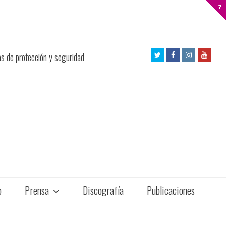
Twitter
Facebook
Instagram
Yout
as de protección y seguridad
Profile
Profile
Profile
Profil
o
Prensa
Discografía
Publicaciones