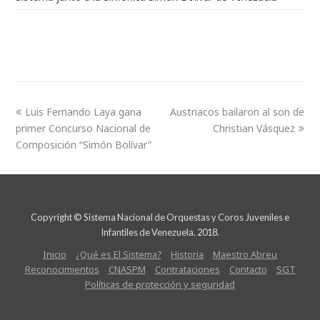
Luis Fernando Laya gana
Austriacos bailaron al son de
primer Concurso Nacional de
Christian Vásquez
Composición “Simón Bolívar”
Copyright © Sistema Nacional de Orquestas y Coros Juveniles e
Infantiles de Venezuela. 2018.
Inicio
¿Qué es El Sistema?
Historia
Maestro Abreu
Reconocimientos
CNASPM
Contrataciones
Contacto
SGT
Políticas de protección y seguridad