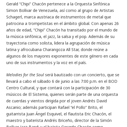
Gerald “Chipi” Chacón pertenece a la Orquesta Sinfónica
Simon Bolívar de Venezuela, así como al grupo de Artistas
Schagerl, marca austriaca de instrumentos de metal que
patrocina a trompetistas en el ámbito global. Con apenas 26
años de edad, “Chipi” Chacón ha transitado por el mundo de
la música sinfónica, el jazz, la salsa y el pop. Además de su
trayectoria como solista, lidera la agrupación de música
latina y afrocubana Charangoza All Star, donde reúne a
algunos de los mayores exponentes de este género en cada
uno de sus instrumentos y la voz en el país.
Melodies for the Soul
será bautizado con un concierto, que se
llevará a cabo el sábado 6 de junio a las 7:00 p.m. en el BOD
Centro Cultural, y que contará con la participación de 30
músicos de El Sistema, quienes serán parte de una orquesta
de cuerdas y vientos dirigida por el joven Andrés David
Ascanio; además participan Rafael “el Pollo” Brito, el
guitarrista Juan Ángel Esquivel, el flautista Eric Chacón, el
maestro y baterista Andrés Briceño, director de la Simón
Bolívar Jazz Band; y el bajista Gerardo Chacón como