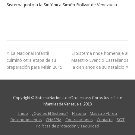
Sistema junto a la Sinfónica Simón Bolívar de Venezuela
La Nacional Infantil
El Sistema rinde homenaje al
culminó otra etapa de su
Maestro Evencio Castellanos
preparación para Milán 2015
a cien años de su natalicio
Copyright © Sistema Nacional de Orquestas y Coros Juveniles e
Infantiles de Venezuela. 2018.
Inicio
¿Qué es El Sistema?
Historia
Maestro Abreu
Reconocimientos
CNASPM
Contrataciones
Contacto
SGT
Políticas de protección y seguridad