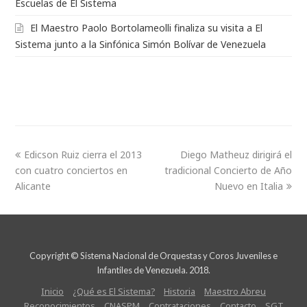
Escuelas de El Sistema
El Maestro Paolo Bortolameolli finaliza su visita a El
Sistema junto a la Sinfónica Simón Bolívar de Venezuela
Edicson Ruiz cierra el 2013
Diego Matheuz dirigirá el
con cuatro conciertos en
tradicional Concierto de Año
Alicante
Nuevo en Italia
Copyright © Sistema Nacional de Orquestas y Coros Juveniles e
Infantiles de Venezuela. 2018.
Inicio
¿Qué es El Sistema?
Historia
Maestro Abreu
Reconocimientos
CNASPM
Contrataciones
Contacto
SGT