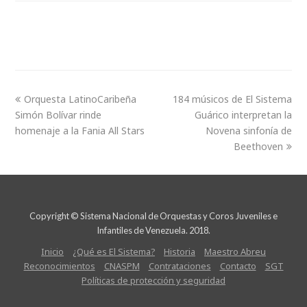
Orquesta LatinoCaribeña
184 músicos de El Sistema
Simón Bolívar rinde
Guárico interpretan la
homenaje a la Fania All Stars
Novena sinfonía de
Beethoven
Copyright © Sistema Nacional de Orquestas y Coros Juveniles e
Infantiles de Venezuela. 2018.
Inicio
¿Qué es El Sistema?
Historia
Maestro Abreu
Reconocimientos
CNASPM
Contrataciones
Contacto
SGT
Políticas de protección y seguridad