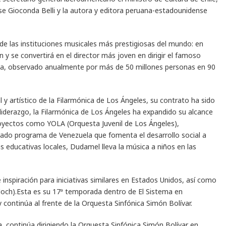
se Gioconda Belli y la autora y editora peruana-estadounidense
de las instituciones musicales más prestigiosas del mundo: en
n y se convertirá en el director más joven en dirigir el famoso
na, observado anualmente por más de 50 millones personas en 90
y artístico de la Filarmónica de Los Ángeles, su contrato ha sido
iderazgo, la Filarmónica de Los Ángeles ha expandido su alcance
proyectos como YOLA (Orquesta Juvenil de Los Ángeles),
mirado programa de Venezuela que fomenta el desarrollo social a
as educativas locales, Dudamel lleva la música a niños en las
nspiración para iniciativas similares en Estados Unidos, así como
loch).Esta es su 17ª temporada dentro de El Sistema en
 continúa al frente de la Orquesta Sinfónica Simón Bolívar.
, continúa dirigiendo la Orquesta Sinfónica Simón Bolívar en