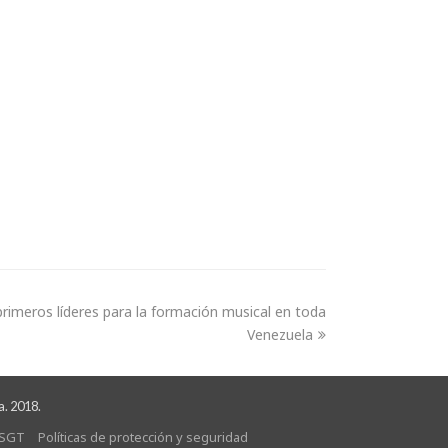
 primeros líderes para la formación musical en toda
Venezuela
a. 2018.
SGT
Políticas de protección y seguridad