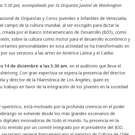
 las 5:30 pm, acompañado por la Orquesta Juvenil de Washington
acional de Orquestas y Coros Juveniles e Infantiles de Venezuela,
l campo de la cultura mundial, al ser escogido para dictar la
lo, creada por el Banco Interamericano de Desarrollo (BID), como
lexión, sobre la cultura como motor para el desarrollo económico y
mportantes personalidades en esta actividad se ha transformado en
or sus servicios a las artes en América Latina y el Caribe.
s 14 de diciembre a las 5:30 am.
en el auditorio que lleva el
hintong. Con gran expectiva se espera la presencia del director
la y director de la Filarmónica de Los Ángeles, quien es
u trabajo en favor de la integración de los jóvenes en la sociedad
 operístico, está motivado por la profunda creencia en el poder
u liderazgo se extiende desde los más grandes escenarios de
as digitales innovadoras de todo el mundo. Su presencia en la
icto emitido por un comité integrado por el presidente del BID,
 secretario general iberoamericano el ministro de Cultura de Chile,