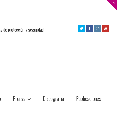
Twitter
Facebook
Instagram
Yout
as de protección y seguridad
Profile
Profile
Profile
Profil
o
Prensa
Discografía
Publicaciones