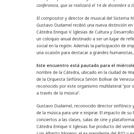
conferencia, que se realizará el 14 de diciembre a
El compositor y director de musical del Sistema N
Gustavo Dudamel recibió una nueva distinción en e
Cátedra Enrique V. Iglesias de Cultura y Desarrol
un coloquio anual destinado a ser un lugar de ref
social en la región. Además la participación de i
una ocasión para destacar a grandes humanistas, p
Este encuentro está pautado para el miércole
nombre de la Cátedra, ubicado en la ciudad de Was
de la Orquesta Sinfónica Simón Bolívar de Venezue
reconocido por este organismo multilateral “por s
a través de la música”.
Gustavo Dudamel, reconocido director sinfónico y
de la música para unir e inspirar. El impacto de s
conciertos a las clases, salas de cine y plataform
Cátedra Enrique V. Iglesias fue producto del vered
Luis Alberto Moreno; el ex presidente del BID y ex