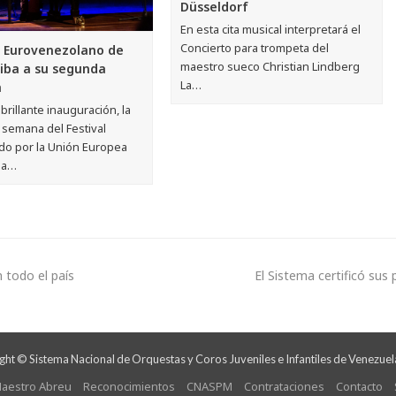
Düsseldorf
En esta cita musical interpretará el
Concierto para trompeta del
l Eurovenezolano de
maestro sueco Christian Lindberg
riba a su segunda
La…
a
brillante inauguración, la
semana del Festival
do por la Unión Europea
la…
 todo el país
El Sistema certificó sus
ht © Sistema Nacional de Orquestas y Coros Juveniles e Infantiles de Venezuel
aestro Abreu
Reconocimientos
CNASPM
Contrataciones
Contacto