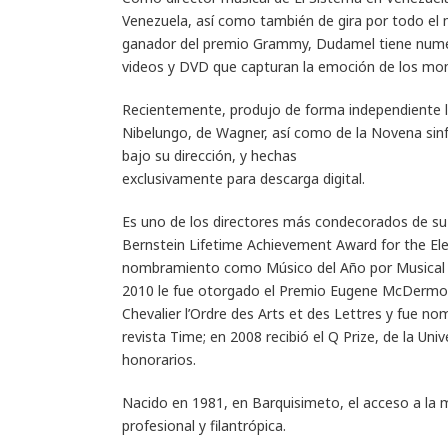
Venezuela, así como también de gira por todo e
ganador del premio Grammy, Dudamel tiene numero
videos y DVD que capturan la emoción de los mo
Recientemente, produjo de forma independiente la
Nibelungo, de Wagner, así como de la Novena sin
bajo su dirección, y hechas
exclusivamente para descarga digital.
Es uno de los directores más condecorados de su g
Bernstein Lifetime Achievement Award for the Elev
nombramiento como Músico del Año por Musical Am
2010 le fue otorgado el Premio Eugene McDermott 
Chevalier l’Ordre des Arts et des Lettres y fue 
revista Time; en 2008 recibió el Q Prize, de la Un
honorarios.
Nacido en 1981, en Barquisimeto, el acceso a la mú
profesional y filantrópica.