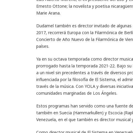
Ernesto Ottone; la novelista y poetisa nicaragüen
Marie Arana.
Dudamel también es director invitado de algunas 
2017, recorrerá Europa con la Filarmónica de Berlí
Concierto de Año Nuevo de la Filarmónica de Vie
países.
Ya en su octava temporada como director musical 
prorrogado hasta la temporada 2021-22. Bajo su l
a un nivel sin precedentes a través de diversos 
influenciada por la filosofía de El Sistema, el ad
través de la música. Con YOLA y diversas iniciativ
comunidades marginadas de Los Ángeles.
Estos programas han servido como una fuente de i
también en Suecia (Hammarkullen) y Escocia (Rap
Venezuela, en el que también es director musical y
Como director musical de El Sistema en Venezuela