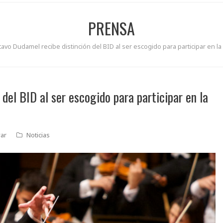
PRENSA
avo Dudamel recibe distinción del BID al ser escogido para participar en la 
del BID al ser escogido para participar en la
var
Noticias