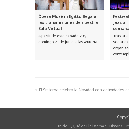
Ópera Mosé in Egitto llega a
Festiva
las transmisiones de nuestra
Jazz ar
Sala Virtual
seman
A partir de este sábado 20 y
Tras una 
domingo 21 de junio, a las 4:00 PM…
segunda 
organiza
contemp
El Sistema celebra la Navidad con actividades en
Copyrig
Inicio
¿Qué es El Sistema?
Historia
M