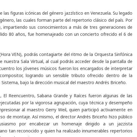
las figuras icónicas del género jazzístico en Venezuela. Su legado
género, las cuales forman parte del repertorio clásico del país. Por
e, impartiendo sus conocimientos a más de tres generaciones de
plido 80 años, fue homenajeado con un concierto ofrecido el 6 de
 (Hora VEN), podrás contagiarte del ritmo de la Orquesta Sinfónica
 nuestra Sala Virtual, al cual podrás acceder desde la pantalla de
cuentro los jóvenes músicos fueron los encargados de interpretar
 compositor, logrando un sensible tributo ofrecido dentro de la
 Sistema, bajo la dirección musical del maestro Andrés Briceño.
a, El Reencuentro, Sabana Grande
y
Raíces
fueron algunas de las
ejecutadas por la vigorosa agrupación, cuya técnica y desempeño
mpresionar al maestro Gerry Weil, quien participó activamente en
eso de montaje. Así mismo, el director Andrés Briceño hizo público
usiasmo por encabezar un homenaje dirigido a un jazzista
ano tan reconocido y quien ha realizado innumerables repertorios