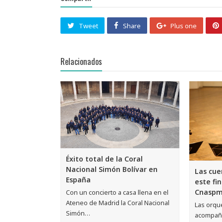
Tweet
Share
Plus one
Relacionados
Éxito total de la Coral
Nacional Simón Bolívar en
Las cue
España
este fi
Cnasp
Con un concierto a casa llena en el
Ateneo de Madrid la Coral Nacional
Las orqu
Simón…
acompaña