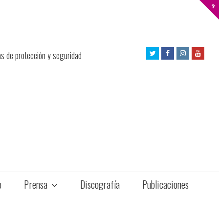
Twitter
Facebook
Instagram
Yout
as de protección y seguridad
Profile
Profile
Profile
Profil
o
Prensa
Discografía
Publicaciones