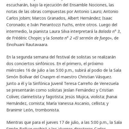
escucharán, bajo la ejecución del Ensamble Nociones, las
notas de las obras compuestas por Antonio Lauro; Antonio
Carlos Jobim; Marcos Granados, Albert Hernández; Isaac
Coronado; e Iván Pierantozzi Fuchs, entre otros. Luego del
intermedio, la pianista Laura Silva interpretará la
Balada n° 3
,
de Frédéric Chopin; y la
Sonata n° 2 «El sermón de fuego»
, de
Einohuani Rautavaara.
En la segunda semana del festival de solistas se realizarán
dos conciertos sinfónicos. En el primero, el próximo
miércoles 16 de julio a las 5:00 p.m., subirá al podio de la Sala
Simón Bolívar del Cnaspm el maestro Christian Vásquez.
Junto a él y la Sinfónica Juvenil Teresa Carreño de Venezuela
se presentarán como solistas Jeslan Fernández y Cristian
Coliver, clarinetista y fagotista; Jesús Mujica, violista; Jhanai
Hernández, cornista; María Vanessa Ascanio, cellista; y
Branimir León, trombonista.
Mientras que para el jueves 17 de julio, a las 5:00 p.m., la Sala
Simón Bolívar recibirá a los jóvenes directores Carlos