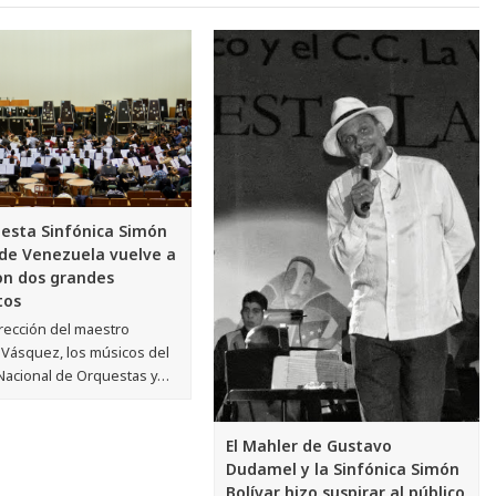
on dos grandes
tos
irección del maestro
 Vásquez, los músicos del
Nacional de Orquestas y…
El Mahler de Gustavo
Dudamel y la Sinfónica Simón
Bolívar hizo suspirar al público
bogotano
La Novena Sinfonía de Gustav
Mahler erizó la piel de muchos de
los espectadores que…
erto bajo la batuta de Jesús
El Sistema cele