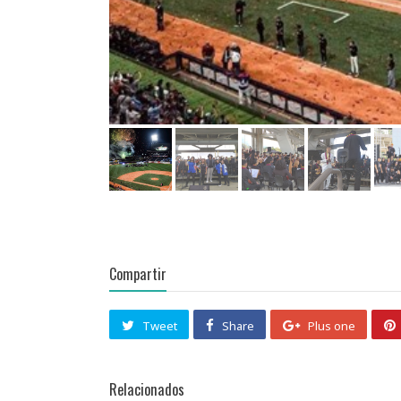
Compartir
Tweet
Share
Plus one
Relacionados
Recitales, música de cámara…
y acción
Estudiantes de las diversas
cátedras de las academias creadas
en el seno del Sistema Nacional…
La Orqu
Bolívar