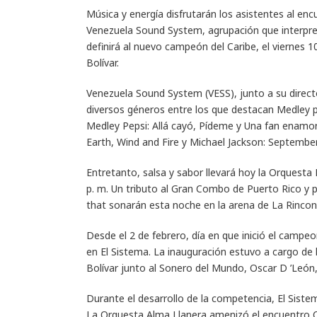
Música y energía disfrutarán los asistentes al enc
Venezuela Sound System, agrupación que interpret
definirá al nuevo campeón del Caribe, el viernes 
Bolívar.
Venezuela Sound System (VESS), junto a su direct
diversos géneros entre los que destacan Medley po
Medley Pepsi: Allá cayó, Pídeme y Una fan enamora
Earth, Wind and Fire y Michael Jackson: September
Entretanto, salsa y sabor llevará hoy la Orquesta 
p. m. Un tributo al Gran Combo de Puerto Rico y p
that sonarán esta noche en la arena de La Rinco
Desde el 2 de febrero, día en que inició el campeo
en El Sistema. La inauguración estuvo a cargo de 
Bolívar junto al Sonero del Mundo, Oscar D ’León, 
Durante el desarrollo de la competencia, El Sist
La Orquesta Alma Llanera amenizó el encuentro C