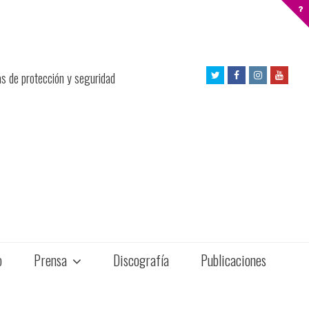
Twitter
Facebook
Instagram
Yout
as de protección y seguridad
Profile
Profile
Profile
Profil
o
Prensa
Discografía
Publicaciones