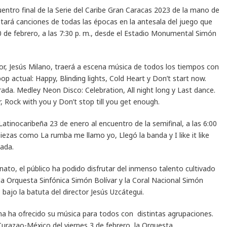
uentro final de la Serie del Caribe Gran Caracas 2023 de la mano de
ará canciones de todas las épocas en la antesala del juego que
10 de febrero, a las 7:30 p. m., desde el Estadio Monumental Simón
or, Jesús Milano, traerá a escena música de todos los tiempos con
p actual: Happy, Blinding lights, Cold Heart y Don’t start now.
da. Medley Neon Disco: Celebration, All night long y Last dance.
, Rock with you y Don’t stop till you get enough.
Latinocaribeña 23 de enero al encuentro de la semifinal, a las 6:00
iezas como La rumba me llamo yo, Llegó la banda y I like it like
nada.
nato, el público ha podido disfrutar del inmenso talento cultivado
la Orquesta Sinfónica Simón Bolívar y la Coral Nacional Simón
bajo la batuta del director Jesús Uzcátegui.
ema ha ofrecido su música para todos con distintas agrupaciones.
urazao-México del viernes 3 de febrero, la Orquesta