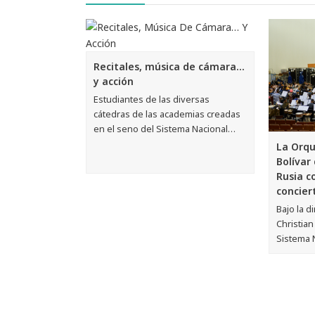
Rusia c
concier
Bajo la d
Christian
Sistema 
El Sistema inicia febrero con un magistral conci
Uzcátegui