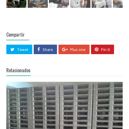
Compartir
Tweet
Share
Plus one
Pin It
Relacionados