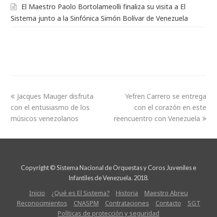
El Maestro Paolo Bortolameolli finaliza su visita a El
Sistema junto a la Sinfónica Simón Bolívar de Venezuela
Jacques Mauger disfruta
Yefren Carrero se entrega
con el entusiasmo de los
con el corazón en este
músicos venezolanos
reencuentro con Venezuela
Copyright © Sistema Nacional de Orquestas y Coros Juveniles e
Infantiles de Venezuela. 2018.
Inicio
¿Qué es El Sistema?
Historia
Maestro Abreu
Reconocimientos
CNASPM
Contrataciones
Contacto
SGT
Políticas de protección y seguridad