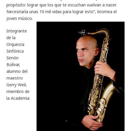
propósito: lograr que los que te escuchan vuelvan a nacer.
Necesitaría unas 10 mil vidas para lograr esto”, bromea el
joven músico.
Integrante
de la
Orquesta
Sinfónica
Simón
Bolívar,
alumno del
maestro
Gerry Weil,
miembro de
la Academia