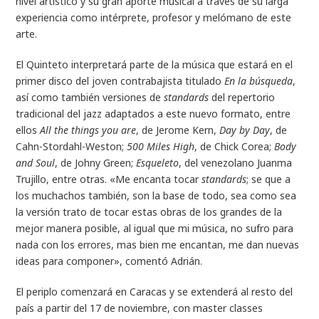
nivel artístico y su gran aporte musical a través de su larga
experiencia como intérprete, profesor y melómano de este
arte.
El Quinteto interpretará parte de la música que estará en el
primer disco del joven contrabajista titulado
En la búsqueda
,
así como también versiones de
standards
del repertorio
tradicional del jazz adaptados a este nuevo formato, entre
ellos
All the things you are
, de Jerome Kern,
Day by Day
, de
Cahn-Stordahl-Weston;
500 Miles High
, de Chick Corea;
Body
and Soul
, de Johny Green;
Esqueleto
, del venezolano Juanma
Trujillo, entre otras. «Me encanta tocar
standards
; se que a
los muchachos también, son la base de todo, sea como sea
la versión trato de tocar estas obras de los grandes de la
mejor manera posible, al igual que mi música, no sufro para
nada con los errores, mas bien me encantan, me dan nuevas
ideas para componer», comentó Adrián.
El periplo comenzará en Caracas y se extenderá al resto del
país a partir del 17 de noviembre, con master classes