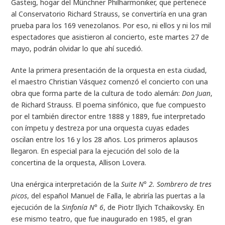
Gasteig, hogar del Münchner Philharmoniker, que pertenece
al Conservatorio Richard Strauss, se convertiría en una gran
prueba para los 169 venezolanos. Por eso, ni ellos y ni los mil
espectadores que asistieron al concierto, este martes 27 de
mayo, podrán olvidar lo que ahí sucedió.
Ante la primera presentación de la orquesta en esta ciudad,
el maestro Christian Vásquez comenzó el concierto con una
obra que forma parte de la cultura de todo alemán:
Don Juan
,
de Richard Strauss. El poema sinfónico, que fue compuesto
por el también director entre 1888 y 1889, fue interpretado
con ímpetu y destreza por una orquesta cuyas edades
oscilan entre los 16 y los 28 años. Los primeros aplausos
llegaron. En especial para la ejecución del solo de la
concertina de la orquesta, Allison Lovera.
Una enérgica interpretación de la
Suite N° 2. Sombrero de tres
picos
, del español Manuel de Falla, le abriría las puertas a la
ejecución de la
Sinfonía N° 6
, de Piotr Ilyich Tchaikovsky. En
ese mismo teatro, que fue inaugurado en 1985, el gran