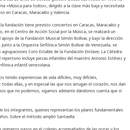
ma «Música para todos», dirigido a la clase más baja y necesitada
ios en Caracas, Maracaibo y Valencia.
, la fundación tiene previsto conciertos en Caracas, Maracaibo y
, en el Centro de Acción Social por la Música, se realizará un
l apoyo de la Fundación Musical Simón Bolívar, y bajo la dirección
 Junto a la Orquesta Sinfónica Simón Bolívar de Venezuela, se
 agrupaciones Coro Estable de la Fundación Enclave; La Cátedra
 repertorio incluye piezas infantiles del maestro Antonio Estévez y
nfónica infantil venezolana.
tenido experiencias de vida difíciles, muy difíciles,
: todas ellas, y en especial las que nos arrugan el corazón, nos dan
samos que no podemos, sigamos adelante dándonos cuenta que sí
e los integrantes, quienes representan los pilares fundamentales
niños. Sobre el método amplió Santaella:
s primeros pasos en el colegio acompañados de las notas y los