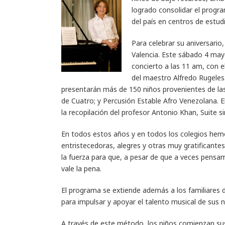
logrado consolidar el progra
del país en centros de estud
Para celebrar su aniversario
Valencia. Este sábado 4 mayo
concierto a las 11 am, con e
del maestro Alfredo Rugeles.
presentarán más de 150 niños provenientes de las
de Cuatro; y Percusión Estable Afro Venezolana. El
la recopilación del profesor Antonio Khan, Suite si
En todos estos años y en todos los colegios hemos 
entristecedoras, alegres y otras muy gratificantes
la fuerza para que, a pesar de que a veces pen
vale la pena.
El programa se extiende además a los familiares d
para impulsar y apoyar el talento musical de sus 
A través de este método, los niños comienzan su