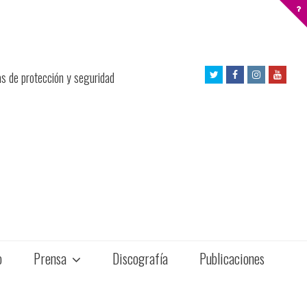
Twitter
Facebook
Instagram
Yout
as de protección y seguridad
Profile
Profile
Profile
Profil
o
Prensa
Discografía
Publicaciones