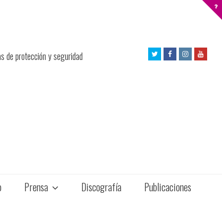
Twitter
Facebook
Instagram
Yout
as de protección y seguridad
Profile
Profile
Profile
Profil
o
Prensa
Discografía
Publicaciones