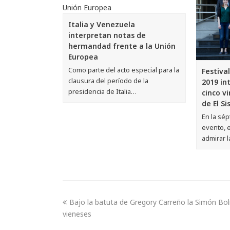
Italia y Venezuela
interpretan notas de
hermandad frente a la Unión
Europea
Como parte del acto especial para la
Festiva
clausura del período de la
2019 in
presidencia de Italia…
cinco v
de El S
En la sép
evento, e
admirar l
Bajo la batuta de Gregory Carreño la Simón Bolí
vieneses