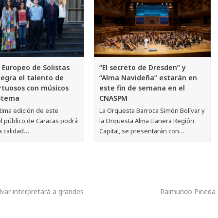
“El secreto de Dresden” y
l Europeo de Solistas
“Alma Navideña” estarán en
tegra el talento de
este fin de semana en el
irtuosos con músicos
CNASPM
istema
La Orquesta Barroca Simón Bolívar y
tima edición de este
la Orquesta Alma Llanera Región
l público de Caracas podrá
Capital, se presentarán con…
a calidad…
var interpretará a grandes
Raimundo Pineda s