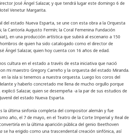
irector José Ángel Salazar, y que tendrá lugar este domingo 6 de
 Hotel Venetur Margarita.
nil del estado Nueva Esparta, se une con esta obra a la Orquesta
A; la Cantoría Augusto Fermín; la Coral Femenina Fundación
iat), en una producción artística que subirá al escenario a 150
s hombros de quien ha sido catalogado como el director de
é Ángel Salazar, quien hoy cuenta con 16 años de edad.
s cultura en el estado a través de esta iniciativa que nació
on mi maestro Gregory Carreño y la orquesta del estado Miranda.
n la isla si tenemos a nuestra orquesta. Luego los coros del
elante y haberlo concretado me llena de mucho orgullo porque
explicó Salazar, quien se desempeña -a la par de sus estudios de
 Juvenil del estado Nueva Esparta.
s la última sinfonía completa del compositor alemán y fue
smo año, el 7 de mayo, en el Teatro de la Corte Imperial y Real de
 convertiría en la última aparición pública del genio Beethoven
a
se ha erigido como una trascendental creación sinfónica, así