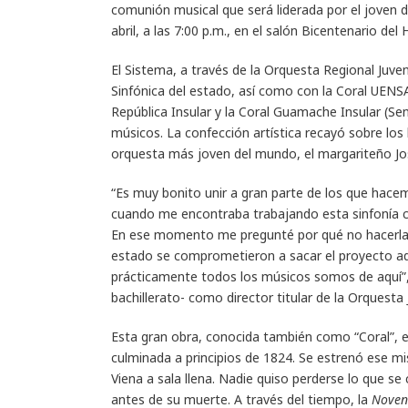
comunión musical que será liderada por el joven d
abril, a las 7:00 p.m., en el salón Bicentenario del
El Sistema, a través de la Orquesta Regional Juve
Sinfónica del estado, así como con la Coral UENS
República Insular y la Coral Guamache Insular (Sen
músicos. La confección artística recayó sobre lo
orquesta más joven del mundo, el margariteño Jos
“Es muy bonito unir a gran parte de los que hacemo
cuando me encontraba trabajando esta sinfonía c
En ese momento me pregunté por qué no hacerla e
estado se comprometieron a sacar el proyecto ad
prácticamente todos los músicos somos de aquí”, 
bachillerato- como director titular de la Orquesta
Esta gran obra, conocida también como “Coral”, e
culminada a principios de 1824. Se estrenó ese mi
Viena a sala llena. Nadie quiso perderse lo que se
antes de su muerte. A través del tiempo, la
Noven