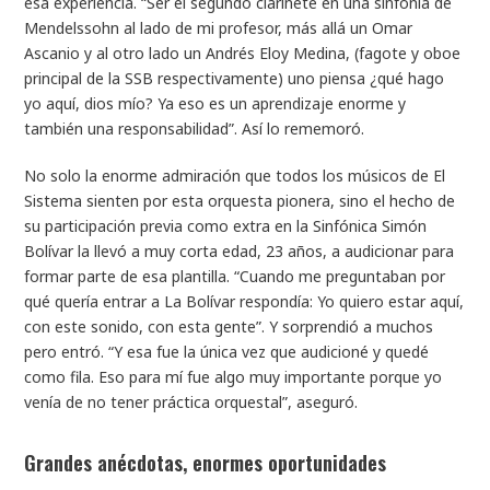
esa experiencia. “Ser el segundo clarinete en una sinfonía de
Mendelssohn al lado de mi profesor, más allá un Omar
Ascanio y al otro lado un Andrés Eloy Medina, (fagote y oboe
principal de la SSB respectivamente) uno piensa ¿qué hago
yo aquí, dios mío? Ya eso es un aprendizaje enorme y
también una responsabilidad”. Así lo rememoró.
No solo la enorme admiración que todos los músicos de El
Sistema sienten por esta orquesta pionera, sino el hecho de
su participación previa como extra en la Sinfónica Simón
Bolívar la llevó a muy corta edad, 23 años, a audicionar para
formar parte de esa plantilla. “Cuando me preguntaban por
qué quería entrar a La Bolívar respondía: Yo quiero estar aquí,
con este sonido, con esta gente”. Y sorprendió a muchos
pero entró. “Y esa fue la única vez que audicioné y quedé
como fila. Eso para mí fue algo muy importante porque yo
venía de no tener práctica orquestal”, aseguró.
Grandes anécdotas, enormes oportunidades