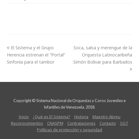
El Sistema y el Grupo
Soca, salsa y merengue de la
Herencia estrenan el “Portal”
Orquesta Latinocaribeña
Sinfonía para el tambor
Simón Bolívar para Barbados
Copyright © Sistema Nacional de Orquestas y Coros Juveniles e
Infantiles de Venezuela. 2018.
Inicio
¿Qué es El Sistema?
Historia
Maestro Abreu
Reconocimientos
CNASPM
Contrataciones
Contacto
SGT
Políticas de protección y seguridad