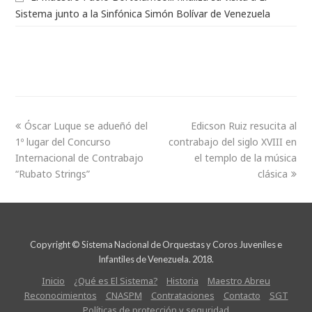
Sistema junto a la Sinfónica Simón Bolívar de Venezuela
Óscar Luque se adueñó del
Edicson Ruiz resucita al
1º lugar del Concurso
contrabajo del siglo XVIII en
Internacional de Contrabajo
el templo de la música
“Rubato Strings”
clásica
Copyright © Sistema Nacional de Orquestas y Coros Juveniles e
Infantiles de Venezuela. 2018.
Inicio
¿Qué es El Sistema?
Historia
Maestro Abreu
Reconocimientos
CNASPM
Contrataciones
Contacto
SGT
Políticas de protección y seguridad