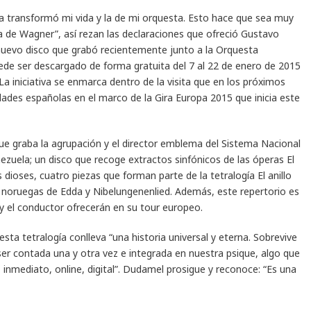
a transformó mi vida y la de mi orquesta. Esto hace que sea muy
a de Wagner”, así rezan las declaraciones que ofreció Gustavo
 nuevo disco que grabó recientemente junto a la Orquesta
uede ser descargado de forma gratuita del 7 al 22 de enero de 2015
a iniciativa se enmarca dentro de la visita que en los próximos
udades españolas en el marco de la Gira Europa 2015 que inicia este
que graba la agrupación y el director emblema del Sistema Nacional
nezuela; un disco que recoge extractos sinfónicos de las óperas El
os dioses, cuatro piezas que forman parte de la tetralogía El anillo
 noruegas de Edda y Nibelungenenlied. Además, este repertorio es
y el conductor ofrecerán en su tour europeo.
esta tetralogía conlleva “una historia universal y eterna. Sobrevive
 ser contada una y otra vez e integrada en nuestra psique, algo que
inmediato, online, digital”. Dudamel prosigue y reconoce: “Es una