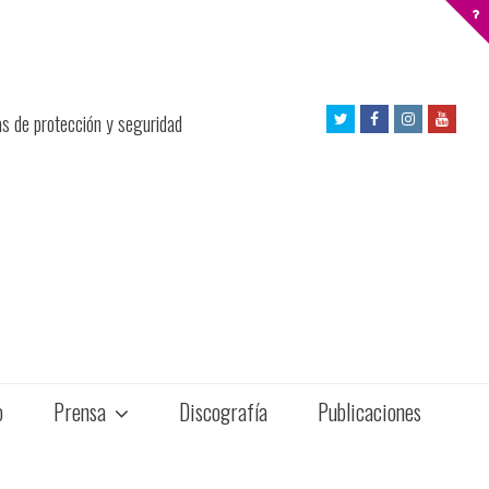
Twitter
Facebook
Instagram
Yout
as de protección y seguridad
Profile
Profile
Profile
Profil
o
Prensa
Discografía
Publicaciones